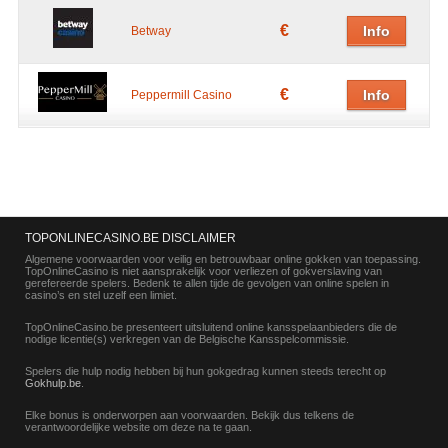
€
Info
Betway
€
Info
Peppermill Casino
TOPONLINECASINO.BE DISCLAIMER
Algemene voorwaarden voor veilig en betrouwbaar online gokken van toepassing.
TopOnlineCasino is niet aansprakelijk voor verliezen of gokverslaving van
gerefereerde spelers. Bedenk te allen tijde de gevolgen van online spelen in
casino’s en stel uzelf een limiet.
TopOnlineCasino.be presenteert uitsluitend online kansspelaanbieders die de
nodige licentie(s) verkregen van de Belgische Kansspelcommissie.
Spelers die hulp nodig hebben bij hun gokgedrag kunnen steeds terecht op
Gokhulp.be
.
Elke bonus is onderworpen aan voorwaarden. Bekijk dus telkens de
verantwoordelijke website om deze na te gaan.