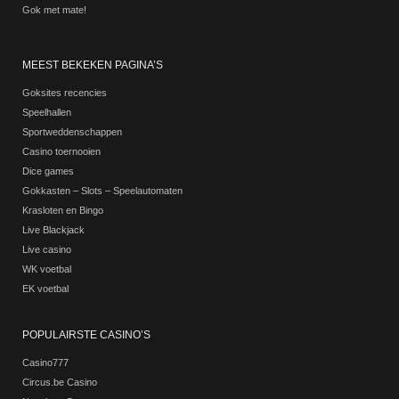
Gok met mate!
MEEST BEKEKEN PAGINA’S
Goksites recencies
Speelhallen
Sportweddenschappen
Casino toernooien
Dice games
Gokkasten – Slots – Speelautomaten
Krasloten en Bingo
Live Blackjack
Live casino
WK voetbal
EK voetbal
POPULAIRSTE CASINO’S
Casino777
Circus.be Casino