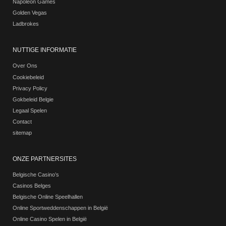
Napoleon Games
Golden Vegas
Ladbrokes
NUTTIGE INFORMATIE
Over Ons
Cookiebeleid
Privacy Policy
Gokbeleid Belgie
Legaal Spelen
Contact
sitemap
ONZE PARTNERSITES
Belgische Casino’s
Casinos Belges
Belgische Online Speelhallen
Online Sportweddenschappen in België
Online Casino Spelen in België