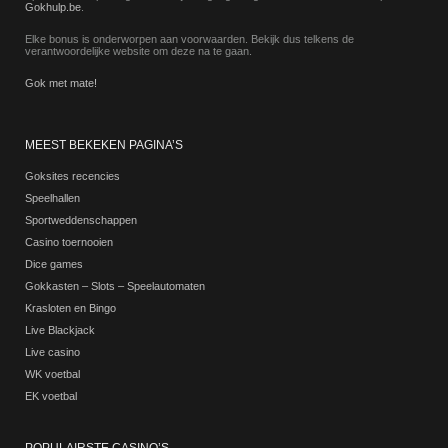
Gokhulp.be
.
Elke bonus is onderworpen aan voorwaarden. Bekijk dus telkens de
verantwoordelijke website om deze na te gaan.
Gok met mate!
MEEST BEKEKEN PAGINA’S
Goksites recencies
Speelhallen
Sportweddenschappen
Casino toernooien
Dice games
Gokkasten – Slots – Speelautomaten
Krasloten en Bingo
Live Blackjack
Live casino
WK voetbal
EK voetbal