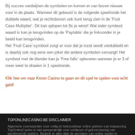
Bij succes verdwijnen de symbolen en komen er van boven nieuwe
voor in de plaats. Wanneer dit gebeurd is de volgende speelronde het
dubbele waard, wat je rechtsboven ook kunt terug zien in de ‘Fruit
Case Multiplier’. Dit kan oplopen tot 8x je winst! Wat ieder symbool
waard is kan je terugvinden op de ‘Paytable’ die je linksonder in je
beeld kan terugvinden.
Het ‘Fruit Case’-symbool zorgt er voor dat je inzet wordt verdubbeld en
is daarbij ook nog eens een joker die andere symbolen vervangt! Het
symbool met de blender kan je ‘Free falls’ opleveren wanneer je er 3 of
meer weet te draaien in 1 speelronde.
Klik hier om naar Kroon Casino te gaan en dit spel te spelen voor echt
geld!
TOPONLINECASINO.BE DISCLAIMER
Algemene voorwaarden voor veilig en betrouwbaar online gokken van toepassing.
TopOnlineCasino is niet aansprakelijk voor verliezen of gokverslaving van
gerefereerde spelers. Bedenk te allen tijde de gevolgen van online spelen in