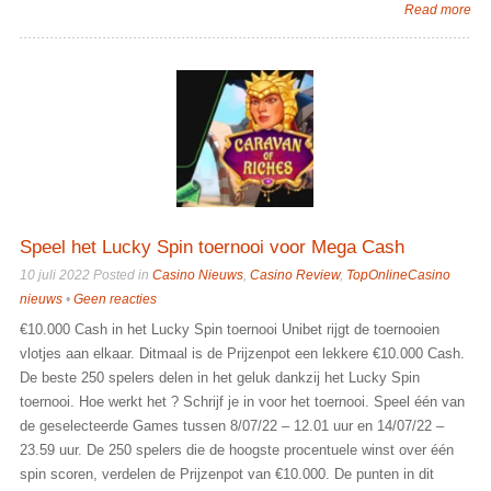
Read more
Speel het Lucky Spin toernooi voor Mega Cash
10 juli 2022 Posted in
Casino Nieuws
,
Casino Review
,
TopOnlineCasino
nieuws
•
Geen reacties
€10.000 Cash in het Lucky Spin toernooi Unibet rijgt de toernooien
vlotjes aan elkaar. Ditmaal is de Prijzenpot een lekkere €10.000 Cash.
De beste 250 spelers delen in het geluk dankzij het Lucky Spin
toernooi. Hoe werkt het ? Schrijf je in voor het toernooi. Speel één van
de geselecteerde Games tussen 8/07/22 – 12.01 uur en 14/07/22 –
23.59 uur. De 250 spelers die de hoogste procentuele winst over één
spin scoren, verdelen de Prijzenpot van €10.000. De punten in dit