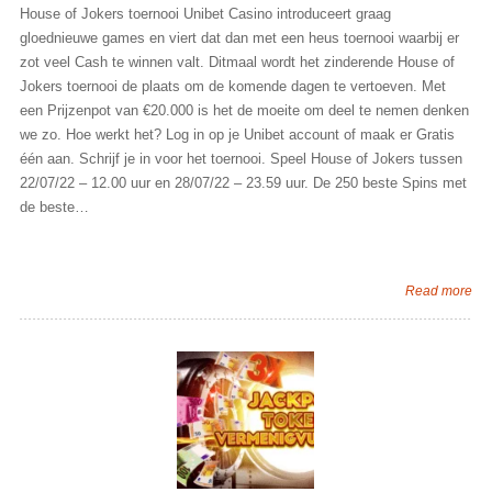
House of Jokers toernooi Unibet Casino introduceert graag
gloednieuwe games en viert dat dan met een heus toernooi waarbij er
zot veel Cash te winnen valt. Ditmaal wordt het zinderende House of
Jokers toernooi de plaats om de komende dagen te vertoeven. Met
een Prijzenpot van €20.000 is het de moeite om deel te nemen denken
we zo. Hoe werkt het? Log in op je Unibet account of maak er Gratis
één aan. Schrijf je in voor het toernooi. Speel House of Jokers tussen
22/07/22 – 12.00 uur en 28/07/22 – 23.59 uur. De 250 beste Spins met
de beste…
Read more