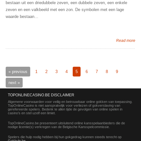
bestaan ​​uit een driedubbele zeven, een dubbele zeven, een enkele
zeven en een valkbeeld met een zon. De symbolen met een lage
waarde bestaan…
Read more
« previous
1
2
3
4
5
6
7
8
9
next »
TOPONLINECASINO.BE DISCLAIMER
Algemene voorwaarden voor veilig en betrouwbaar online gokken van toepassing.
TopOnlineCasino is niet aansprakelijk voor verliezen of gokverslaving van
gerefereerde spelers. Bedenk te allen tijde de gevolgen van online spelen in
casino’s en stel uzelf een limiet.
TopOnlineCasino.be presenteert uitsluitend online kansspelaanbieders die de
nodige licentie(s) verkregen van de Belgische Kansspelcommissie.
Spelers die hulp nodig hebben bij hun gokgedrag kunnen steeds terecht op
Gokhulp.be
.