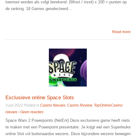
toernooi worden als volgt berekend: (Winst / inzet) x 100 = punten op
de ranking. 18 Games geselecteerd…
Read more
Exclusieve online Space Slots
3 juli 2022 Posted in
Casino Nieuws
,
Casino Review
,
TopOnlineCasino
nieuws
•
Geen reacties
Space Wars 2 Powerpoints (NetEnt) Deze exclusieve game heeft niets
te maken met een Powerpoint presentatie. Je krijgt wel een Superleuke
online Slot vol buitenaardse wezens. Deze bijzondere wezens bewegen